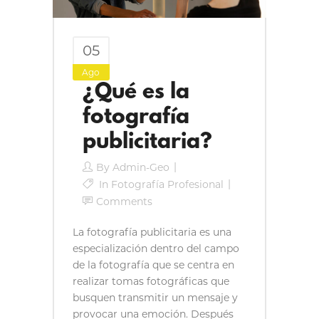
05
Ago
¿Qué es la
fotografía
publicitaria?
By
Admin-Geo
In
Fotografía Profesional
Comments
La fotografía publicitaria es una
especialización dentro del campo
de la fotografía que se centra en
realizar tomas fotográficas que
busquen transmitir un mensaje y
provocar una emoción. Después