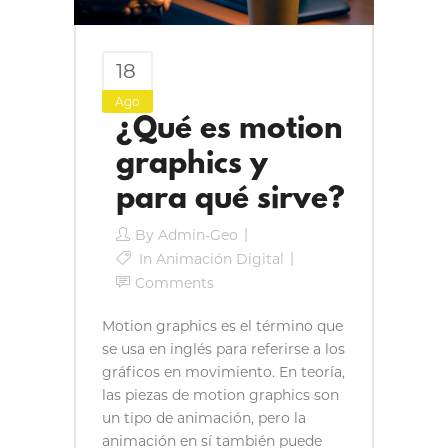
18
Ago
¿Qué es motion
graphics y
para qué sirve?
By
Admin-Geo
In
Animación Digital
Comments
Motion graphics es el término que
se usa en inglés para referirse a los
gráficos en movimiento. En teoría,
las piezas de motion graphics son
un tipo de animación, pero la
animación en sí también puede