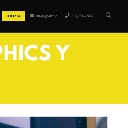
COTIZAR
info@geotv.pe
(01) 251 – 6437
HICS Y