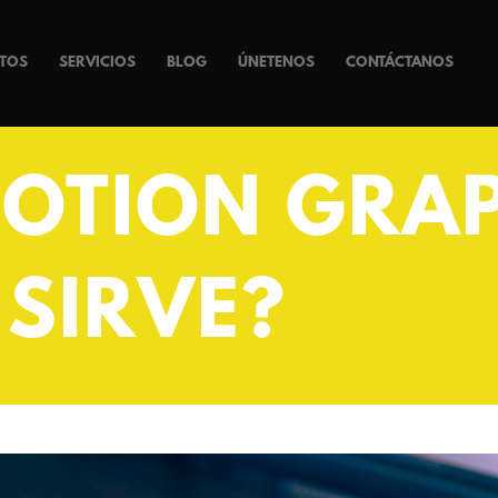
TOS
SERVICIOS
BLOG
ÚNETENOS
CONTÁCTANOS
MOTION GRAP
 SIRVE?