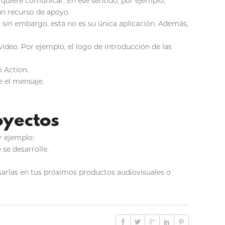
quiere comunicar. En ese sentido, por ejemplo,
un recurso de apoyo.
 sin embargo, esta no es su única aplicación. Además,
video. Por ejemplo, el logo de introducción de las
o Action.
e el mensaje.
oyectos
r ejemplo:
se desarrolle.
 usarlas en tus próximos productos audiovisuales o