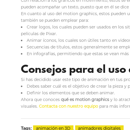
Con relación a los gráficos en movimiento, estos se 
pueden acompañar un texto, puesto que en él se dice 
En cuanto al uso del motion graphics, estos pueden u
también se pueden emplear para:
Crear logos, los cuales pueden ser usados en los si
películas de Pixar.
Animar íconos, los cuales son útiles tanto en vide
Secuencias de títulos, estos generalmente se empl
En infografías, permitiendo que estas se vean más p
Consejos para el uso
Si has decidido usar este tipo de animación en tus pr
Debes saber cuál es el objetivo de crear la pieza y
Definir los elementos que se deben animar.
Ahora que conoces
qué es motion graphics
y lo atrac
visuales.
Contacta con nuestro equipo
para más infor
Tags:
animación en 3D
,
animadores digitales