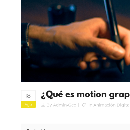
¿Qué es motion graph
18
Ago
By
Admin-Geo
In
Animación Digita