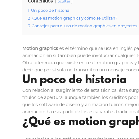
Contenidos
ocultar
1
Un poco de historia
2
¿Qué es motion graphics y cómo se utilizan?
3
Consejos para el uso de motion graphics en proyectos
Motion graphics
es el término que se usa en inglés pa
animación en sí también puede involucrar cualquier té
Otra diferencia que existe entre el motion graphics y
decir que por sí sola no transmiten un mensaje concre
Un poco de historia
Con relación al surgimiento de esta técnica, ésta sur
títulos de apertura, aunque también los créditos pod
que los software de diseño y animación fueron mejora
animación ha escapado de los escaparates tradicional
¿Qué es motion graph