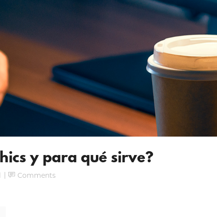
ics y para qué sirve?
l
Comments