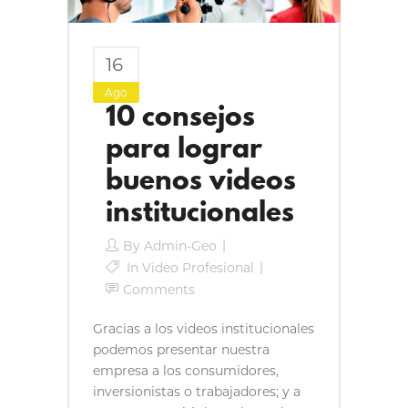
16
Ago
10 consejos
para lograr
buenos videos
institucionales
By
Admin-Geo
In
Video Profesional
Comments
Gracias a los videos institucionales
podemos presentar nuestra
empresa a los consumidores,
inversionistas o trabajadores; y a