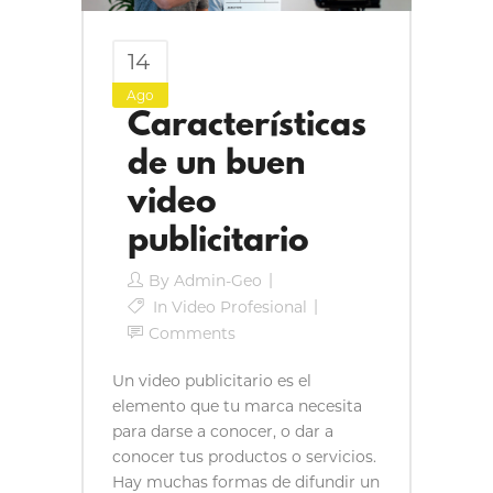
14
Ago
Características
de un buen
video
publicitario
By
Admin-Geo
In
Video Profesional
Comments
Un video publicitario es el
elemento que tu marca necesita
para darse a conocer, o dar a
conocer tus productos o servicios.
Hay muchas formas de difundir un