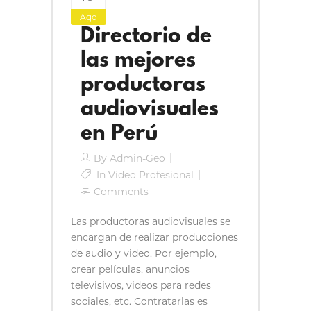
Ago
Directorio de
las mejores
productoras
audiovisuales
en Perú
By
Admin-Geo
In
Video Profesional
Comments
Las productoras audiovisuales se
encargan de realizar producciones
de audio y video. Por ejemplo,
crear películas, anuncios
televisivos, videos para redes
sociales, etc. Contratarlas es