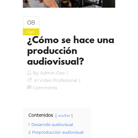
08
Ago
¿Cómo se hace una
producción
audiovisual?
By
Admin-Geo
In
Video Profesional
Comments
Contenidos
ocultar
1
Desarrollo audiovisual
2
Preproducción audiovisual